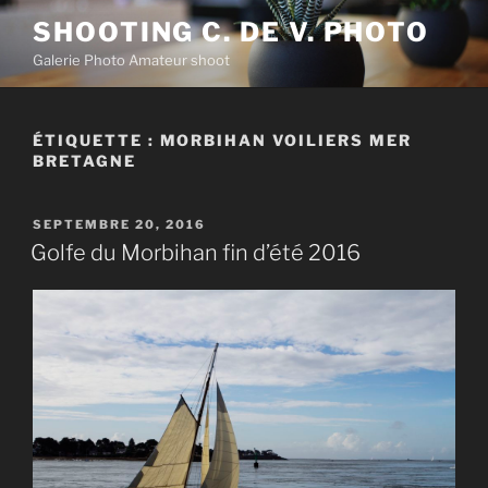
Aller
SHOOTING C. DE V. PHOTO
au
Galerie Photo Amateur shoot
contenu
principal
ÉTIQUETTE :
MORBIHAN VOILIERS MER
BRETAGNE
PUBLIÉ
SEPTEMBRE 20, 2016
LE
Golfe du Morbihan fin d’été 2016