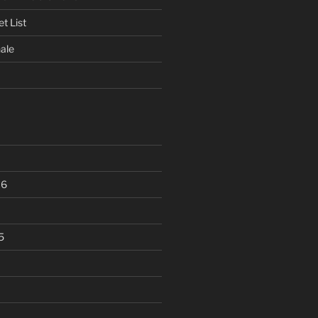
t List
ale
16
5