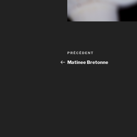
Navigation
Article
PRÉCÉDENT
de
précédent
Matinee Bretonne
l’article